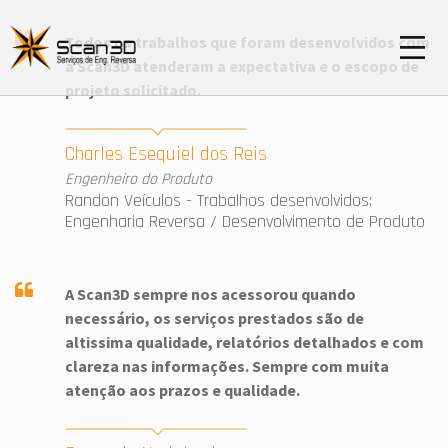
Todos os trabalhos que foram desenvolvidos com
a Scan3D atenderam a expectativa e o escopo de
projeto solicitado.
Scan3D
Charles Esequiel dos Reis
Depoimentos
Engenheiro do Produto
Depoimentos
Randon Veículos - Trabalhos desenvolvidos:
Engenharia Reversa / Desenvolvimento de Produto
A Scan3D sempre nos acessorou quando
necessário, os serviços prestados são de
altissima qualidade, relatórios detalhados e com
clareza nas informações. Sempre com muita
atenção aos prazos e qualidade.