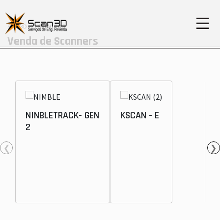
Scan3D
SERVIÇOS
Venda de Scanners
NINBLETRACK- GEN
KSCAN - E
3
2
❮
❯